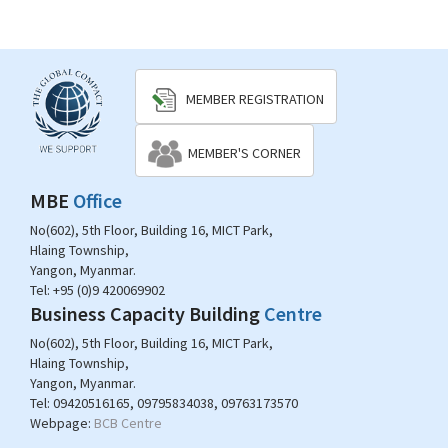
MEMBER REGISTRATION
MEMBER'S CORNER
MBE
Office
No(602), 5th Floor, Building 16, MICT Park,
Hlaing Township,
Yangon, Myanmar.
Tel:
+95 (0)9 420069902
Business Capacity Building
Centre
No(602), 5th Floor, Building 16, MICT Park,
Hlaing Township,
Yangon, Myanmar.
Tel:
09420516165, 09795834038, 09763173570
Webpage:
BCB Centre