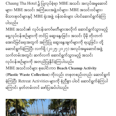
Chaung Tha Hotel ၌ ပြုလုပ်ခဲ့ရာ MBE အသင်း အလုပ်အမှုဆောင်
များ၊ MBE အသင်း အကြံပေးအဖွဲ့ဝင်များ၊ MBE အသင်းဝင်များ၊
မိသားစုဝင်များနှင့် MBE ရုံးအဖွဲ့ ဝန်ထမ်းများ ပါဝင်ဆောင်ရွက်ခဲ့ကြ
ပါသည်။
MBE အသင်း၏ လုပ်ငန်းကော်မတီများအလိုက် ဆောင်ရွက်သွားမည့်
ရှေ့လုပ်ငန်းစဉ်များကို တင်ပြ ဆွေးနွေးခြင်း၊ အသင်း ပိုမို တိုးတက်
အောင်မြင်ရေးအတွက် အကြံပြု ဆွေးနွေးချက်များကို ရယူခြင်း၊ တို့
ဆောင်ရွက်ခဲ့ကြပြီး လက်ရှိ (၂၀၂၅-၂၀၂၇) အလုပ်အမှုဆောင်အဖွဲ့
သက်တမ်းအတွင်း ဆက်လက် ဆောင်ရွက်သွားမည့် အသင်း
လုပ်ငန်းစဉ်များကို အတည်ပြုနိုင်ခဲ့ကြပါသည်။
MBE အသင်းဝင်များ စုပေါင်းကာ 𝐁𝐞𝐚𝐜𝐡 𝐂𝐥𝐞𝐚𝐧𝐮𝐩 𝐀𝐜𝐭𝐢𝐯𝐢𝐭𝐲
(𝐏𝐥𝐚𝐬𝐭𝐢𝐜 𝐖𝐚𝐬𝐭𝐞 𝐂𝐨𝐥𝐥𝐞𝐜𝐭𝐢𝐨𝐧) ကိုလည်း တစုတစည်းတည်း ဆောင်ရွက်
ခဲ့ကြပြီး Retreat Activities များကို စုံညီစွာ ပါဝင် ဆောင်ရွက်ခဲ့ကြပါ
ကြောင်း မှတ်တမ်းတင် ဖော်ပြအပ်ပါသည်။