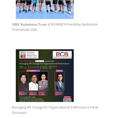
𝐌𝐁𝐄 𝐁𝐚𝐝𝐦𝐢𝐧𝐭𝐨𝐧 𝐓𝐞𝐚𝐦 at MYANWEN Friendship Badminton
Tournament 2026
Managing HR Change for Organizational Performance Panel
Discussion