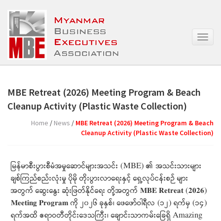
T
o
g
g
l
e
MBE Retreat (2026) Meeting Program & Beach
n
Cleanup Activity (Plastic Waste Collection)
a
v
Home
/
News
/
MBE Retreat (2026) Meeting Program & Beach
i
Cleanup Activity (Plastic Waste Collection)
g
a
t
မြန်မာစီးပွားစီမံအမှုဆောင်များအသင်း (MBE) ၏ အသင်းသားများ
i
o
ချစ်ကြည်စည်းလုံးမှု ပိုမို တိုးပွားလာရေးနှင့် ရှေ့လုပ်ငန်းစဉ် များ
n
အတွက် ဆွေးနွေး ဆုံးဖြတ်နိုင်ရေး တို့အတွက် 𝐌𝐁𝐄 𝐑𝐞𝐭𝐫𝐞𝐚𝐭 (𝟐𝟎𝟐𝟔)
𝐌𝐞𝐞𝐭𝐢𝐧𝐠 𝐏𝐫𝐨𝐠𝐫𝐚𝐦 ကို ၂၀၂၆ ခုနှစ်၊ ဖေဖော်ဝါရီလ (၁၂) ရက်မှ (၁၄)
ရက်အထိ ဧရာဝတီတိုင်း‌ဒေသကြီး၊ ချောင်းသာကမ်းခြေရှိ Amazing