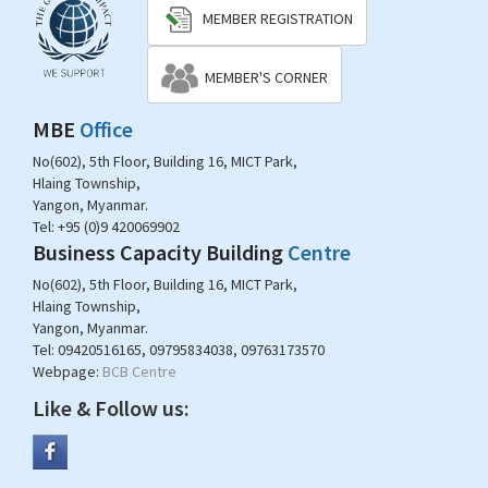
MEMBER REGISTRATION
MEMBER'S CORNER
MBE
Office
No(602), 5th Floor, Building 16, MICT Park,
Hlaing Township,
Yangon, Myanmar.
Tel:
+95 (0)9 420069902
Business Capacity Building
Centre
No(602), 5th Floor, Building 16, MICT Park,
Hlaing Township,
Yangon, Myanmar.
Tel:
09420516165, 09795834038, 09763173570
Webpage:
BCB Centre
Like & Follow us: