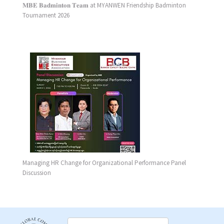
𝐌𝐁𝐄 𝐁𝐚𝐝𝐦𝐢𝐧𝐭𝐨𝐧 𝐓𝐞𝐚𝐦 at MYANWEN Friendship Badminton
Tournament 2026
Managing HR Change for Organizational Performance Panel
Discussion