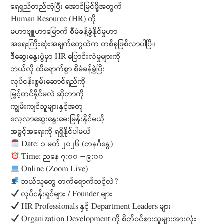
ရေရှည်တည်တံ့ပြီး အောင်မြင်ဖို့အတွက်
Human Resource (HR) ကို
မဟာဗျူဟာမြောက် စီမံခန့်ခွဲနိုင်မှုဟာ
အရေးကြီးဆုံးအချက်တွေထဲက တစ်ခုဖြစ်လာပါပြီ။
ဒီဆွေးနွေးပွဲမှာ HR ပြောင်းလဲမှုများကို
ဘယ်လို ထိရောက်စွာ စီမံခန့်ခွဲပြီး
လုပ်ငန်းစွမ်းဆောင်ရည်ကို
မြှင့်တင်နိုင်မလဲ ဆိုတာကို
ကျွမ်းကျင်သူများနှင့်အတူ
လေ့လာဆွေးနွေးမေးမြန်းနိုင်မယ့်
အခွင့်အရေးကို ရရှိနိုင်ပါမယ်
Date: ၁ မတ် ၂၀၂၆ (တနင်္ဂနွေ)
Time: ညနေ ၇:၀၀ – ၉:၀၀
Online (Zoom Live)
ဘယ်သူတွေ တက်ရောက်သင့်လဲ?
လုပ်ငန်းရှင်များ / Founder များ
HR Professionals နှင့် Department Leaders များ
Organization Development ကို စိတ်ဝင်စားသူများအားလုံး