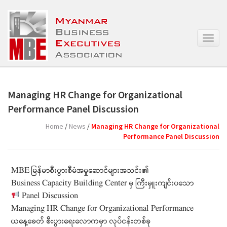
T
o
g
g
l
e
Managing HR Change for Organizational
n
Performance Panel Discussion
a
v
Home
/
News
/
Managing HR Change for Organizational
i
Performance Panel Discussion
g
a
t
MBE မြန်မာစီးပွားစီမံအမှုဆောင်များအသင်း၏
i
o
Business Capacity Building Center မှ ကြီးမှူးကျင်းပသော
n
Panel Discussion
Managing HR Change for Organizational Performance
ယနေ့ခေတ် စီးပွားရေးလောကမှာ လုပ်ငန်းတစ်ခု