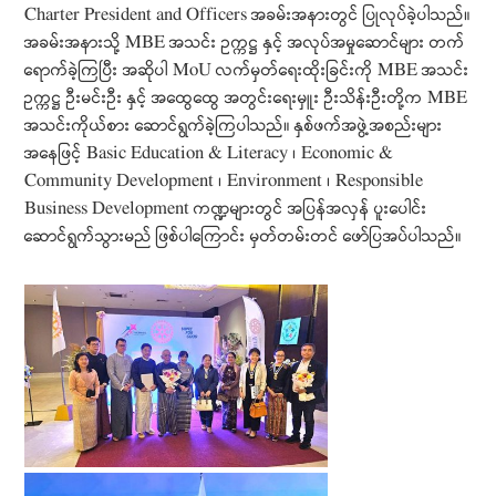
Charter President and Officers အခမ်းအနားတွင် ပြုလုပ်ခဲ့ပါသည်။
အခမ်းအနားသို့ MBE အသင်း ဥက္ကဋ္ဌ နှင့် အလုပ်အမှုဆောင်များ တက်
ရောက်ခဲ့ကြပြီး အဆိုပါ MoU လက်မှတ်ရေးထိုးခြင်းကို MBE အသင်း
ဥက္ကဋ္ဌ ဦးမင်းဦး နှင့် အထွေထွေ အတွင်းရေးမှူး ဦးသိန်းဦးတို့က MBE
အသင်းကိုယ်စား ဆောင်ရွက်ခဲ့ကြပါသည်။ နှစ်ဖက်အဖွဲ့အစည်းများ
အနေဖြင့် Basic Education & Literacy ၊ Economic &
Community Development ၊ Environment ၊ Responsible
Business Development ကဏ္ဍများတွင် အပြန်အလှန် ပူးပေါင်း
ဆောင်ရွက်သွားမည် ဖြစ်ပါကြောင်း မှတ်တမ်းတင် ဖော်ပြအပ်ပါသည်။