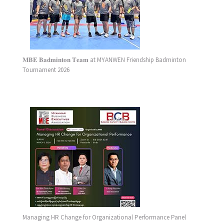
𝐌𝐁𝐄 𝐁𝐚𝐝𝐦𝐢𝐧𝐭𝐨𝐧 𝐓𝐞𝐚𝐦 at MYANWEN Friendship Badminton
Tournament 2026
Managing HR Change for Organizational Performance Panel