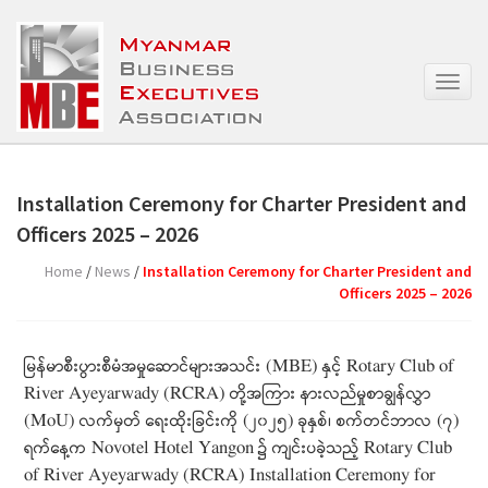
T
o
g
g
l
e
Installation Ceremony for Charter President and
n
Officers 2025 – 2026
a
v
Home
/
News
/
Installation Ceremony for Charter President and
i
Officers 2025 – 2026
g
a
t
မြန်မာစီးပွားစီမံအမှုဆောင်များအသင်း (MBE) နှင့် Rotary Club of
i
o
River Ayeyarwady (RCRA) တို့အကြား နားလည်မှုစာချွန်လွှာ
n
(MoU) လက်မှတ် ရေးထိုးခြင်းကို (၂၀၂၅) ခုနှစ်၊ စက်တင်ဘာလ (၇)
ရက်‌နေ့က Novotel Hotel Yangon ၌ ကျင်းပခဲ့သည့် Rotary Club
of River Ayeyarwady (RCRA) Installation Ceremony for