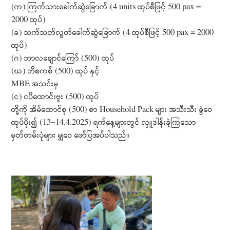
(က) ကြက်သားခေါက်ဆွဲခြောက် (4 units ထုပ်စီဖြင့် 500 pax =
2000 ထုပ်)
(ခ) သက်သတ်လွတ်ခေါက်ဆွဲခြောက် (4 ထုပ်စီဖြင့် 500 pax = 2000
ထုပ်)
(ဂ) ဘာလချောင်ကြော် (500) ထုပ်
(ဃ) ဘီစကစ် (500) ထုပ် နှင့်
MBE အသင်းမှ
(င) ငပိထောင်းဗူး (500) ထုပ်
တို့ကို အိမ်ထောင်စု (500) စာ Household Pack များ အသီးသီး ခွဲဝေ
ထုပ်ပိုး၍ (13~14.4.2025) ရက်နေ့များတွင် လှူဒါန်းခဲ့‌‌ကြသော
မှတ်တမ်းပုံများ မျှဝေ ဖော်ပြအပ်ပါသည်။