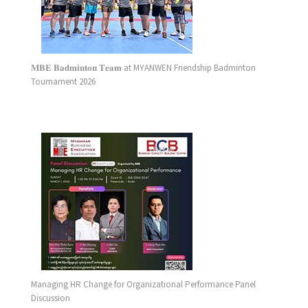
𝐌𝐁𝐄 𝐁𝐚𝐝𝐦𝐢𝐧𝐭𝐨𝐧 𝐓𝐞𝐚𝐦 at MYANWEN Friendship Badminton
Tournament 2026
Managing HR Change for Organizational Performance Panel
Discussion