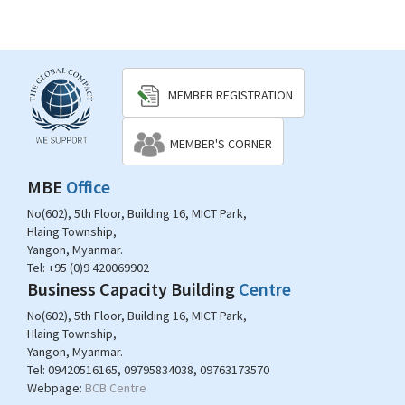
MEMBER REGISTRATION
MEMBER'S CORNER
MBE
Office
No(602), 5th Floor, Building 16, MICT Park,
Hlaing Township,
Yangon, Myanmar.
Tel:
+95 (0)9 420069902
Business Capacity Building
Centre
No(602), 5th Floor, Building 16, MICT Park,
Hlaing Township,
Yangon, Myanmar.
Tel:
09420516165, 09795834038, 09763173570
Webpage:
BCB Centre