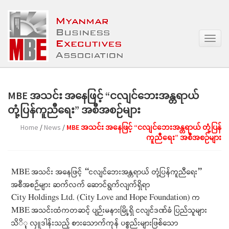
T
o
g
g
l
e
MBE အသင်း အနေဖြင့် “ငလျင်ဘေးအန္တရာယ်
n
တုံ့ပြန်ကူညီရေး” အစီအစဉ်များ
a
v
Home
/
News
/
MBE အသင်း အနေဖြင့် “ငလျင်ဘေးအန္တရာယ် တုံ့ပြန်
i
ကူညီရေး” အစီအစဉ်များ
g
a
t
MBE အသင်း အနေဖြင့် “ငလျင်ဘေးအန္တရာယ် တုံ့ပြန်ကူညီရေး”
i
o
အစီအစဉ်များ ဆက်လက် ဆောင်ရွက်လျက်ရှိရာ
n
City Holdings Ltd. (City Love and Hope Foundation) က
MBE အသင်းထံကတဆင့် ပျဉ်းမနားမြို့ရှိ ငလျင်ဒဏ်ခံ ပြည်သူများ
သိို့ လှူဒါန်းသည့် စား‌သောက်ကုန် ပစ္စည်းများဖြစ်သော