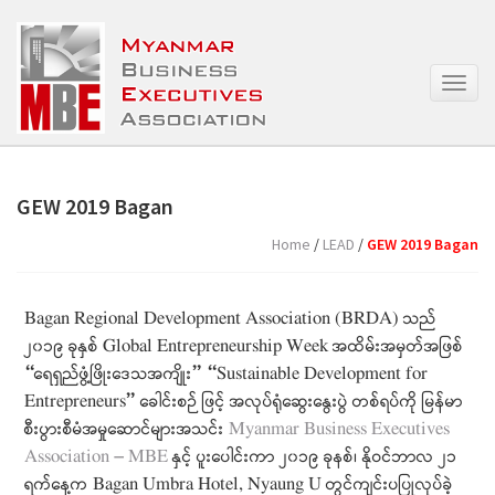
T
o
g
g
l
e
GEW 2019 Bagan
n
a
Home
/
LEAD
/
GEW 2019 Bagan
v
i
g
Bagan Regional Development Association (BRDA) သည်
a
၂၀၁၉ ခုနှစ် Global Entrepreneurship Week အထိမ်းအမှတ်အဖြစ်
t
“ရေရှည်ဖွံ့ဖြိုးဒေသအကျိုး” “Sustainable Development for
i
o
Entrepreneurs” ခေါင်းစဉ် ဖြင့် အလုပ်ရုံဆွေးနွေးပွဲ တစ်ရပ်ကို မြန်မာ
n
စီးပွားစီမံအမှုဆောင်များအသင်း
Myanmar Business Executives
Association – MBE
နှင့် ပူးပေါင်းကာ ၂၀၁၉ ခုနစ်၊ နိုဝင်ဘာလ ၂၁
ရက်နေ့က Bagan Umbra Hotel, Nyaung U တွင်ကျင်းပပြုလုပ်ခဲ့