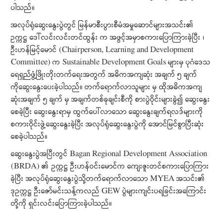
ပါသည်။
အလုပ်ရုံဆွေးနွေးပွဲတွင် မြန်မာစီးပွားစီမံအမှုဆောင်များအသင်း၏
ဥက္ကဋ
္ဌ ဒေါ်လင်းလင်းတင်ထွန်း က အဖွင့်အမှာစကားပြောကြားခဲ့ပြီး ၊
ဦးဟန်မြင့်မောင် (Chairperson, Learning and Development
Committee) က Sustainable Development Goals များမှ ပုဂံဒေသ
ရေရှည်ဖွံ့ဖြိုးတိုးတက်ရေးအတွက် အဓိကအကျဆုံး အချက် ၅ ချက်
ကိုဆွေးနွေးပေးခဲ့ပါသည်။ တက်ရောက်လာသူများ မှ ထိုအဓိကအကျ
ဆုံးအချက် ၅ ချက် မှ အချက်တစ်ခုချင်းစီကို စားပွဲဝိုင်းများခွဲ၍ ဆွေးနွေး
စေခဲ့ပြီး ဆွေးနွေးရာမှ ထွက်ပေါ်လာသော ဆွေးနွေးချက်ရလဒ်များကို
စကားဝိုင်းဖွဲ့ဆွေးနွေးခဲ့ပြီး အလုပ်ရုံဆွေးနွေးပွဲကို အောင်မြင်စွာပြီးဆုံး
စေခဲ့ပါသည်။
ဆွေးနွေးပွဲအပြီးတွင် Bagan Regional Development Association
(BRDA) ၏ ဥက္ကဋ္ဌ ဦးဟန်ဝင်းမောင်က ကျေးဇူးတင်စကားပြောကြား
ခဲ့ပြီး အလုပ်ရုံဆွေးနွေးပွဲသို့တက်ရောက်လာသော MYEA အသင်း၏
ဒုဥက္ကဋ္ဌ ဦးဇော်မင်းသန့်ကလည် GEW ပွဲများကျင်းပရခြင်းအကြောင်း
တို့ကို ရှင်းလင်းပြောကြားခဲ့ပါသည်။