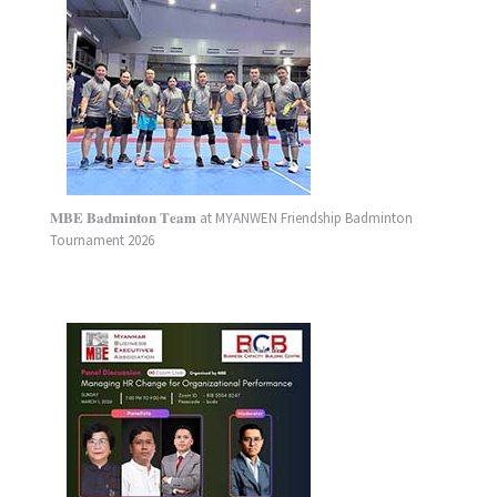
𝐌𝐁𝐄 𝐁𝐚𝐝𝐦𝐢𝐧𝐭𝐨𝐧 𝐓𝐞𝐚𝐦 at MYANWEN Friendship Badminton
Tournament 2026