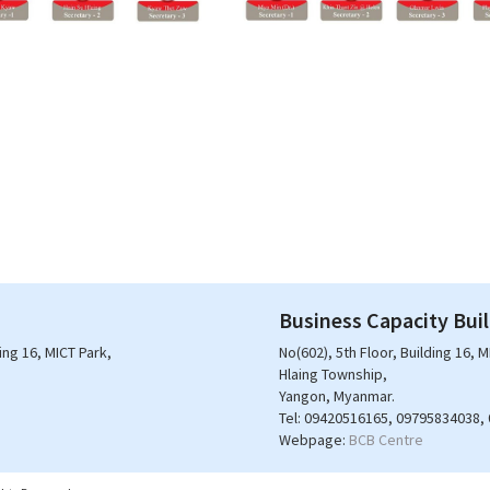
Business Capacity Bui
ding 16, MICT Park,
No(602), 5th Floor, Building 16, M
Hlaing Township,
Yangon, Myanmar.
Tel:
09420516165, 09795834038,
Webpage:
BCB Centre