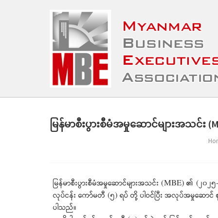
မြန်မာစီးပွားစီမံအမှုဆောင်များအသင်း
Ho
မြန်မာစီးပွားစီမံအမှုဆောင်များအသင်း (MBE) ၏ (၂၀၂၅-၂၀
လုပ်ငန်း ကော်မတီ (၅) ရပ် တို့ ပါဝင်ပြီး အလုပ်အမှုဆောင် စ
ပါသည်။