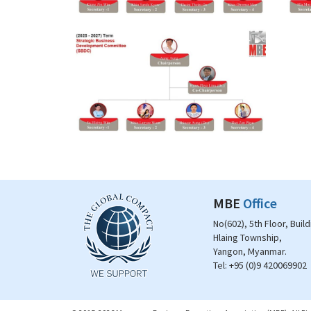
MBE
Office
No(602), 5th Floor, Buil
Hlaing Township,
Yangon, Myanmar.
Tel:
+95 (0)9 420069902