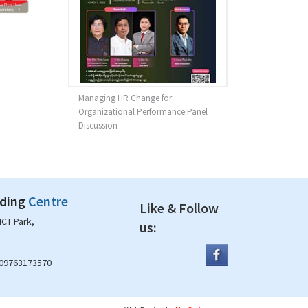
Managing HR Change for
Organizational Performance Panel
Discussion
lding
Centre
Like & Follow
ICT Park,
us:
 09763173570