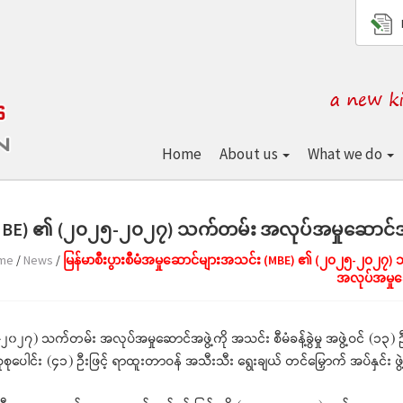
Home
About us
What we do
 (MBE) ၏ (၂၀၂၅-၂၀၂၇) သက်တမ်း အလုပ်အမှုဆောင်အဖ
me
/
News
/
မြန်မာစီးပွားစီမံအမှုဆောင်များအသင်း (MBE) ၏ (၂၀၂၅-၂၀၂၇)
အလုပ်အမှုဆေ
၂၇) သက်တမ်း အလုပ်အမှုဆောင်အဖွဲ့ကို အသင်း စီမံခန့်ခွဲမှု အဖွဲ့ဝင် (၁၃) 
ုစု‌ပေါင်း (၄၁) ဦးဖြင့် ရာထူးတာဝန် အသီးသီး ရွေးချယ် တင်မြှောက် အပ်နှင်း ဖွဲ့