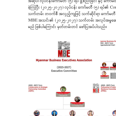
အဆိုပါ လုပ်ငန်းကော်မတီ (၅) ရပ် ဖွဲ့စည်းခြင်း နှင့် ကေ
ခဲ့ကြပြီး (၂၀၂၅-၂၀၂၇) လုပ်ငန်း ကော်မတီ (၅) ရပ်၏ C
သက်တမ်း တဝက်စီ အလှည့်ကျဖြင့် သက်ဆိုင်ရာ ကော်မတီ လုပ
MBE အသင်း၏ (၂၀၂၅-၂၀၂၇) သက်တမ်း အလုပ်အမှုဆောင်အဖ
မည် ဖြစ်ပါကြောင်း မှတ်တမ်းတင် ဖော်ပြအပ်ပါသည်။