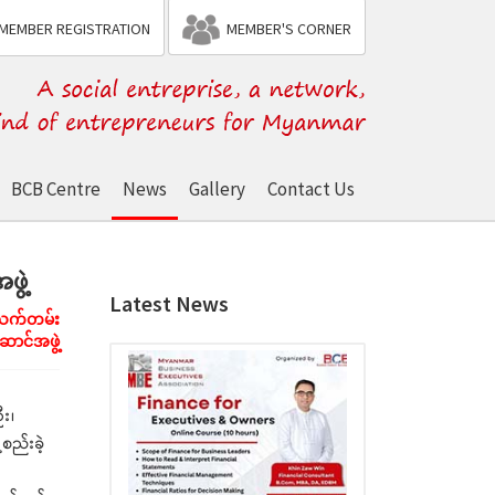
MEMBER REGISTRATION
MEMBER'S CORNER
BCB Centre
News
Gallery
Contact Us
ွဲ့
Latest News
 သက်တမ်း
ာင်အဖွဲ့
ဦး၊
စည်းခဲ့