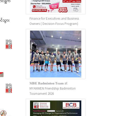
ာင်ရွက်
Finance for Executives and Business
င်သွား
Owners ( Decision-Focus Program)
𝐌𝐁𝐄 𝐁𝐚𝐝𝐦𝐢𝐧𝐭𝐨𝐧 𝐓𝐞𝐚𝐦 at
MYANWEN Friendship Badminton
Tournament 2026