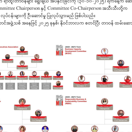
ာ်မတီ ရာထူးတာဝန်များ ရွေးချယ် အပ်နှင်းခြင်းကို (၃၀-၁၀-၂၀၂၅) ရက်နေ့က ဆေ
ommittee Chairperson နှင့် Committee Co-Chairperson အသီးသီးတို့က
်ငန်းများကို ဦးဆောင်မှု ပြုလုပ်သွားမည် ဖြစ်ပါသည်။
ွဲ့သစ် အနေဖြင့် ၂၀၂၅ ခုနှစ်၊ နိုဝင်ဘာလက စတင်ပြီး တာဝန် ထမ်းဆော