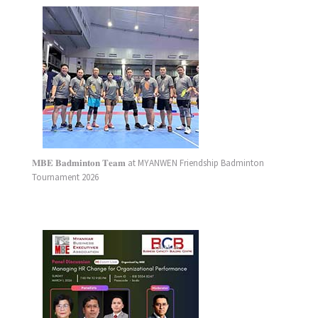
𝐌𝐁𝐄 𝐁𝐚𝐝𝐦𝐢𝐧𝐭𝐨𝐧 𝐓𝐞𝐚𝐦 at MYANWEN Friendship Badminton
Tournament 2026