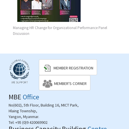
Managing HR Change for Organizational Performance Panel
Discussion
MEMBER REGISTRATION
MEMBER'S CORNER
MBE
Office
No(602), 5th Floor, Building 16, MICT Park,
Hlaing Township,
Yangon, Myanmar.
Tel:
+95 (0)9 420069902
Business Capacity Building
Centre