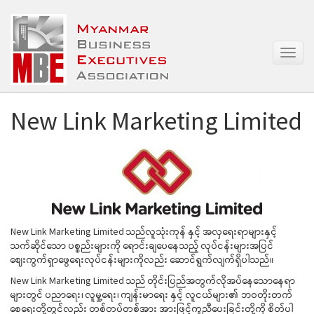
T
o
g
g
l
New Link Marketing Limited
e
n
a
v
i
g
a
t
New Link Marketing Limited သည်လူသုံးကုန် နှင့် အလှရေးရာများနှင့်
i
သက်ဆိုင်သော ပစ္စည်းများကို ရောင်းချပေနေသည့် လုပ်ငန်းများအပြင်
o
ဈေးကွက်ရှာဖွေရေးလုပ်ငန်းများကိုလည်း ဆောင်ရွက်လျက်ရှိပါသည်။
n
New Link Marketing Limited သည် တိုင်းပြည်အတွက်လိုအပ်နေသောနေရာ
များတွင် ပညာရေး၊ လူမှု့ရေး၊ ကျန်းမာရေး နှင့် လူငယ်များ၏ ဘဝတိုးတက်
စေရေးတို့တွင်လည်း တစ်တပ်တစ်အား အားဖြင့်ကူညီပေးခြင်းတို့ကို စိတ်ပါ